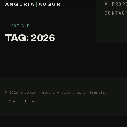
QUI
À PROP
ANGURIA
|
AUGURI
?
CONTAC
FRANÇOIS BARAIZE
L’ÉQUATION
PERSONNULLE
MOT-CLÉ
TAG:
2026
3
13
JANVIER
MIN
2026
© 2026 anguria | auguri — tous droits réservés.
HAUT DE PAGE