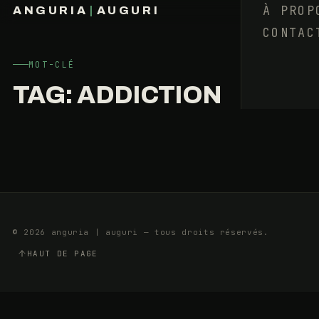
JE
À PROP
ANGURIA
|
AUGURI
TE
CONTAC
FRANÇOIS BARAIZE
QUITTE,
SALOPE
MOT-CLÉ
TAG:
ADDICTION
9
3
MAI
MIN
2018
© 2026 anguria | auguri — tous droits réservés.
HAUT DE PAGE