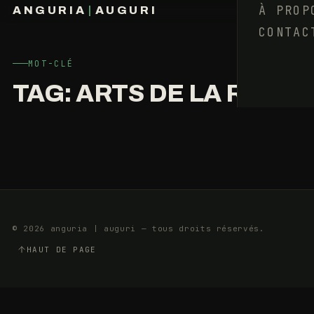
VA
À PROP
ANGURIA
|
AUGURI
LA
CONTAC
FRANÇOIS BARAIZE
RUE
?
MOT-CLÉ
TAG:
ARTS DE LA RUE
23
13
SEPTEMBRE
MIN
2015
© 2026 anguria | auguri — tous droits réservés.
HAUT DE PAGE