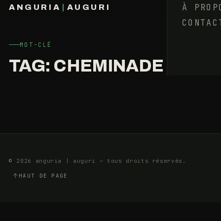
:
À PROP
ANGURIA
|
AUGURI
DEMANDEZ
CONTAC
FRANÇOIS BARAIZE
LE
PROGRAMME
MOT-CLÉ
TAG:
CHEMINADE
4
20
AVRIL
MIN
2017
© 2026 anguria | auguri — tous droits réservés.
HAUT DE PAGE