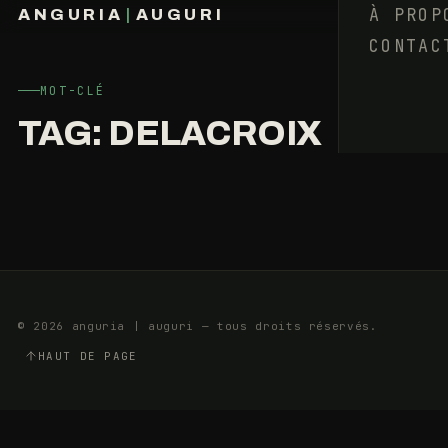
PINCEAUX
À PROP
ANGURIA
|
AUGURI
DANS
CONTAC
FRANÇOIS BARAIZE
LA
PUCELLE
MOT-CLÉ
TAG:
DELACROIX
24
2
OCTOBRE
MIN
2013
P
© 2026 anguria | auguri — tous droits réservés.
HAUT DE PAGE