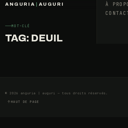
QUOI
À PROP
ANGURIA
|
AUGURI
?
CONTAC
FRANÇOIS BARAIZE
L’ÉTERNELLE
IRREMPLAÇABLE
MOT-CLÉ
TAG:
DEUIL
2
10
AOÛT
MIN
2025
© 2026 anguria | auguri — tous droits réservés.
HAUT DE PAGE