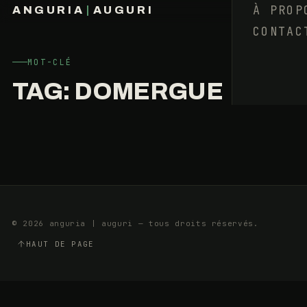
VOUS,
À PROP
ANGURIA
|
AUGURI
ÊTRE
CONTAC
FRANÇOIS BARAIZE
MONTPELLIÉRAIN
?
MOT-CLÉ
TAG:
DOMERGUE
10
7
MARS
MIN
2014
© 2026 anguria | auguri — tous droits réservés.
HAUT DE PAGE