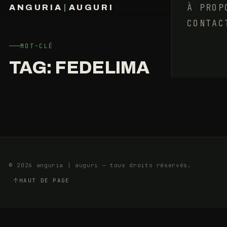
SUR
À PROP
ANGURIA
|
AUGURI
LES
CONTAC
FRANÇOIS BARAIZE
MUSIQUES
ACTUELLES
MOT-CLÉ
TAG:
FEDELIMA
24
12
DÉCEMBRE
MIN
2018
© 2026 anguria | auguri — tous droits réservés.
HAUT DE PAGE