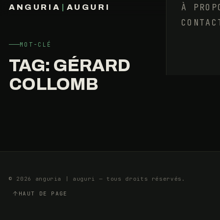
À PROP
ANGURIA
|
AUGURI
FESTIVALS,
CONTAC
FRANÇOIS BARAIZE
LA
CIRCULAIRE
ILLÉGALE
MOT-CLÉ
?
TAG:
GÉRARD
COLLOMB
30
5
JUILLET
MIN
2018
© 2026 anguria | auguri — tous droits réservés.
HAUT DE PAGE