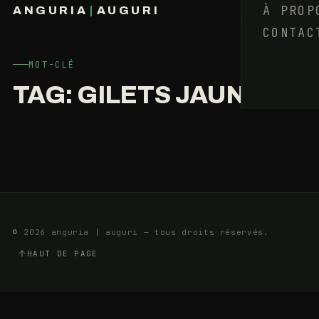
UN
À PROP
ANGURIA
|
AUGURI
POULET
CONTAC
FRANÇOIS BARAIZE
SANS
TÊTE
MOT-CLÉ
TAG:
GILETS JAUNES
27
8
JANVIER
MIN
2019
© 2026 anguria | auguri — tous droits réservés.
HAUT DE PAGE