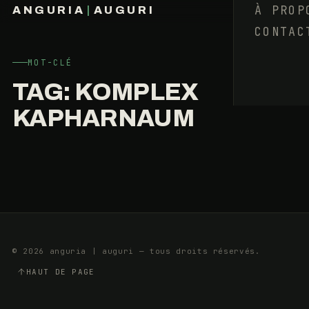
À PROP
ANGURIA
|
AUGURI
OÙ
CONTAC
FRANÇOIS BARAIZE
VA
LA
RUE
MOT-CLÉ
?
TAG:
KOMPLEX
KAPHARNAUM
23
13
SEPTEMBRE
MIN
2015
© 2026 anguria | auguri — tous droits réservés.
HAUT DE PAGE