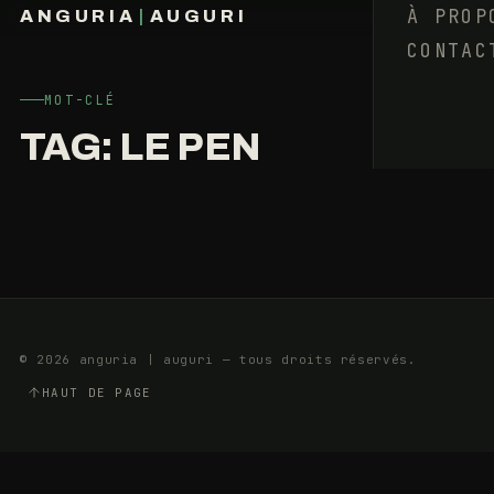
:
À PROP
ANGURIA
|
AUGURI
DEMANDEZ
CONTAC
FRANÇOIS BARAIZE
LE
PROGRAMME
MOT-CLÉ
TAG:
LE PEN
4
20
AVRIL
MIN
2017
© 2026 anguria | auguri — tous droits réservés.
HAUT DE PAGE