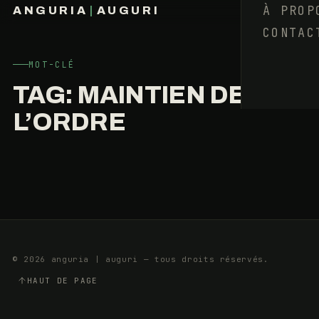
L’ÉTAT
À PROP
ANGURIA
|
AUGURI
COMME
CONTAC
FRANÇOIS BARAIZE
UN
POULET
SANS
MOT-CLÉ
TÊTE
TAG:
MAINTIEN DE
L’ORDRE
27
8
JANVIER
MIN
2019
© 2026 anguria | auguri — tous droits réservés.
HAUT DE PAGE