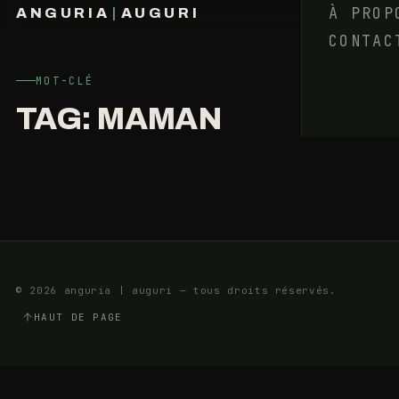
QUOI
À PROP
ANGURIA
|
AUGURI
?
CONTAC
FRANÇOIS BARAIZE
L’ÉTERNELLE
IRREMPLAÇABLE
MOT-CLÉ
TAG:
MAMAN
2
10
AOÛT
MIN
2025
© 2026 anguria | auguri — tous droits réservés.
HAUT DE PAGE