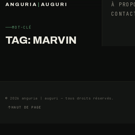
SUR
À PROP
ANGURIA
|
AUGURI
LES
CONTAC
FRANÇOIS BARAIZE
MUSIQUES
ACTUELLES
MOT-CLÉ
TAG:
MARVIN
24
12
DÉCEMBRE
MIN
2018
© 2026 anguria | auguri — tous droits réservés.
HAUT DE PAGE