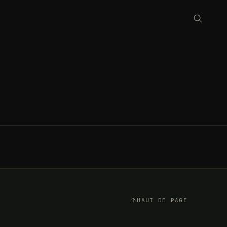
AU
PRINTEMPS,
LE
GINKGO
RENAÎT
TOUJOURS
1
4
AVRIL
MIN
2014
HAUT DE PAGE