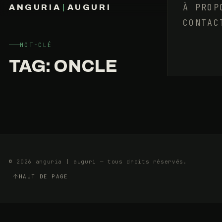
QUI
À PROP
ANGURIA
|
AUGURI
?
CONTAC
FRANÇOIS BARAIZE
L’ESPRIT
D’ESCALIER
MOT-CLÉ
TAG:
ONCLE
18
9
MAI
MIN
2025
© 2026 anguria | auguri — tous droits réservés.
HAUT DE PAGE