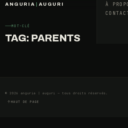
?
À PROP
ANGURIA
|
AUGURI
LE
CONTAC
FRANÇOIS BARAIZE
DEUXIÈME
ANNIVERSAIRE
MOT-CLÉ
TAG:
PARENTS
2
5
AOÛT
MIN
2023
© 2026 anguria | auguri — tous droits réservés.
HAUT DE PAGE