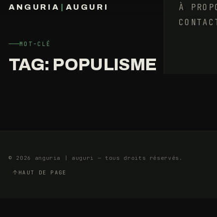
LA
À PROP
ANGURIA
|
AUGURI
CERVELLE
CONTAC
FRANÇOIS BARAIZE
DE
CANUT
MOT-CLÉ
TAG:
POPULISME
21
10
AVRIL
MIN
2017
E
© 2026 anguria | auguri — tous droits réservés.
HAUT DE PAGE