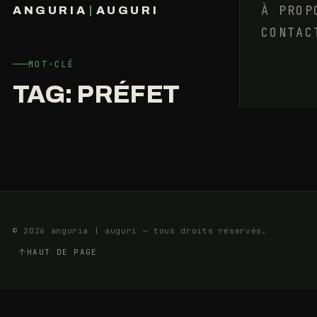
L’ÉCOLOGIE
À PROP
ANGURIA
|
AUGURI
POLITIQUE
CONTAC
FRANÇOIS BARAIZE
DE
MASSE
MOT-CLÉ
TAG:
PRÉFET
22
6
FÉVRIER
MIN
2013
© 2026 anguria | auguri — tous droits réservés.
HAUT DE PAGE