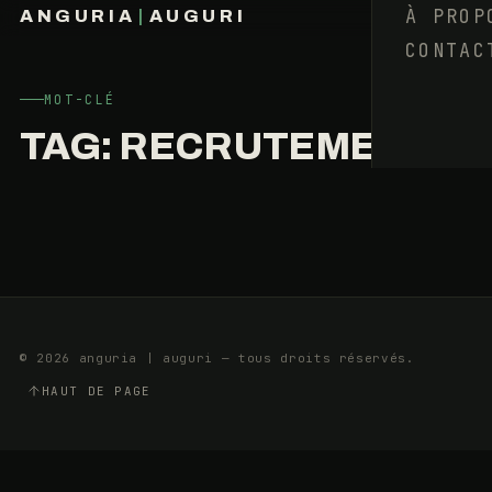
!
À PROP
ANGURIA
|
AUGURI
LA
CONTAC
FRANÇOIS BARAIZE
FAUSSE
MOTIVATION
MOT-CLÉ
TAG:
RECRUTEMENT
3
4
NOVEMBRE
MIN
2014
© 2026 anguria | auguri — tous droits réservés.
HAUT DE PAGE