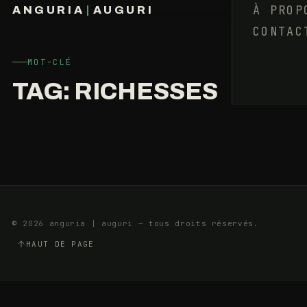
OÙ
À PROP
ANGURIA
|
AUGURI
J’AI
CONTAC
FRANÇOIS BARAIZE
RENCONTRÉ
SPIDERMAN
MOT-CLÉ
TAG:
RICHESSES
15
9
DÉCEMBRE
MIN
2017
© 2026 anguria | auguri — tous droits réservés.
HAUT DE PAGE