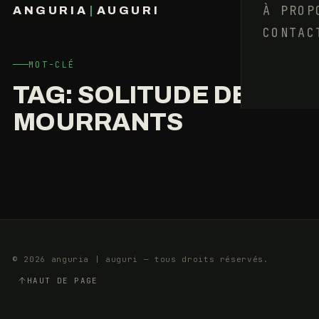
DE
À PROP
ANGURIA
|
AUGURI
QUOI
?
CONTAC
FRANÇOIS BARAIZE
LE
DEUXIÈME
MOT-CLÉ
ANNIVERSAIRE
TAG:
SOLITUDE DES
MOURRANTS
2
5
AOÛT
MIN
2023
© 2026 anguria | auguri — tous droits réservés.
HAUT DE PAGE