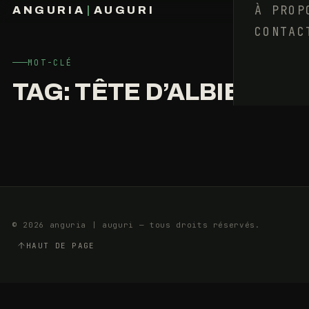
PARADIS
À PROP
ANGURIA
|
AUGURI
DE
CONTAC
FRANÇOIS BARAIZE
MON
ONCLE
MOT-CLÉ
TAG:
TÊTE D’ALBIEZ
20
4
MAI
MIN
2019
© 2026 anguria | auguri — tous droits réservés.
HAUT DE PAGE