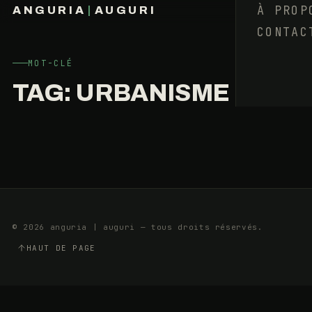
HORIZONS
À PROP
ANGURIA
|
AUGURI
DE
CONTAC
FRANÇOIS BARAIZE
LA
CULTURE
MOT-CLÉ
TAG:
URBANISME
22
14
JANVIER
MIN
2018
© 2026 anguria | auguri — tous droits réservés.
HAUT DE PAGE