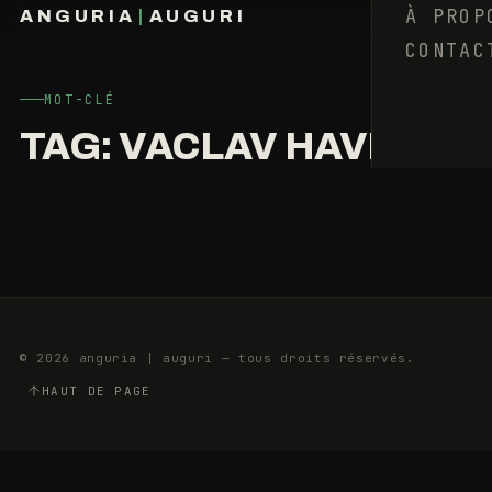
EST
À PROP
ANGURIA
|
AUGURI
UNE
CONTAC
FRANÇOIS BARAIZE
FLAMME
VIVANTE
MOT-CLÉ
TAG:
VACLAV HAVEL
16
3
JANVIER
MIN
2019
© 2026 anguria | auguri — tous droits réservés.
HAUT DE PAGE