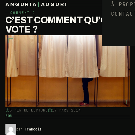
À PROP
ANGURIA
|
AUGURI
CONTAC
COMMENT ?
FRANÇOIS BARAIZE
C’EST COMMENT QU’ON
VOTE ?
5 MIN DE LECTURE
17 MARS 2014
00%
par
francois