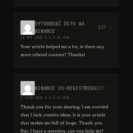
VYTVORENÍ ÚCTU NA
DIT :
BINANCE
31 MAI 2026 À 9 H 05 MIN
Your article helped me a lot, is there any
more related content? Thanks!
BINANCE US-REGISTRERA
DIT :
2 JUIN 2026 À 3 H 51 MIN
Thank you for your sharing. I am worried
that I lack creative ideas. It is your article
that makes me full of hope. Thank you.
But, I have a question, can you help me?