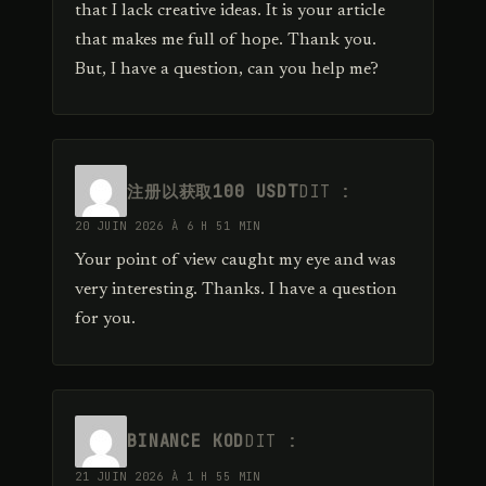
that I lack creative ideas. It is your article
that makes me full of hope. Thank you.
But, I have a question, can you help me?
注册以获取100 USDT
DIT :
20 JUIN 2026 À 6 H 51 MIN
Your point of view caught my eye and was
very interesting. Thanks. I have a question
for you.
BINANCE KOD
DIT :
21 JUIN 2026 À 1 H 55 MIN