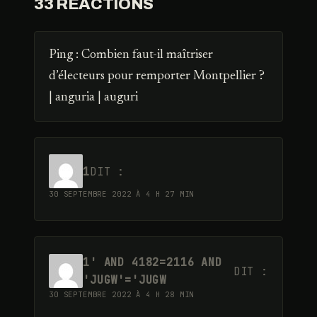
33 RÉACTIONS
Ping :
Combien faut-il maîtriser
d’électeurs pour remporter Montpellier ?
| anguria | auguri
1
DIT :
30 SEPTEMBRE 2022 À 4 H 27 MIN
1' AND 4182=2116 AND
DIT :
'JUGW'='JUGW
30 SEPTEMBRE 2022 À 4 H 28 MIN