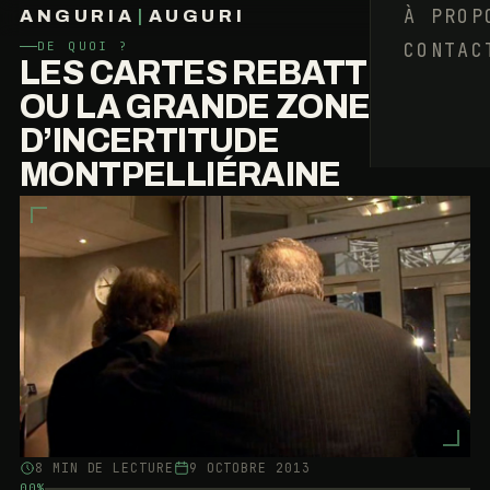
À PROP
ANGURIA
|
AUGURI
CONTAC
DE QUOI ?
FRANÇOIS BARAIZE
LES CARTES REBATTUES,
OU LA GRANDE ZONE
D’INCERTITUDE
MONTPELLIÉRAINE
8 MIN DE LECTURE
9 OCTOBRE 2013
00%