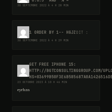
'0:0:5' AND '%'='
30 SEPTEMBRE 2022 À 4 H 28 MIN
1 ORDER BY 1-- HGJZ
DIT :
30 SEPTEMBRE 2022 À 4 H 29 MIN
GET FREE IPHONE 15:
HTTP://BGTCONSULTINGGROUP.COM/UPL
HS=03699B50F3E6B585687A0A1426516D
23 OCTOBRE 2023 À 10 H 46 MIN
eyrhzn