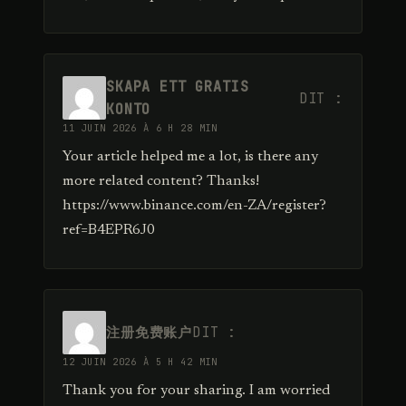
SKAPA ETT GRATIS
DIT :
KONTO
11 JUIN 2026 À 6 H 28 MIN
Your article helped me a lot, is there any
more related content? Thanks!
https://www.binance.com/en-ZA/register?
ref=B4EPR6J0
注册免费账户
DIT :
12 JUIN 2026 À 5 H 42 MIN
Thank you for your sharing. I am worried