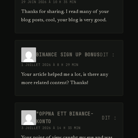
29 JUIN 2026 À 10 H 35 MIN
Thanks for sharing. I read many of your
blog posts, cool, your blog is very good.
BINANCE SIGN UP BONUS
DIT :
1 JUILLET 2026 À 8 H 29 MIN
Your article helped me a lot, is there any
more related content? Thanks!
"OPPNA ETT BINANCE-
DIT :
KONTO
3 JUILLET 2026 À 14 H 33 MIN
Your point of view caught my eye and was