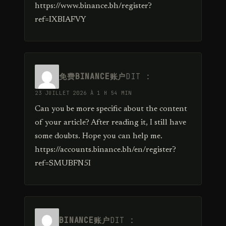
https://www.binance.bh/register?
ref=IXBIAFVY
免费BINANCE账户
DIT :
23 JUILLET 2026 À 1 H 54 MIN
Can you be more specific about the content
of your article? After reading it, I still have
some doubts. Hope you can help me.
https://accounts.binance.bh/en/register?
ref=SMUBFN5I
BINANCE账户
DIT :