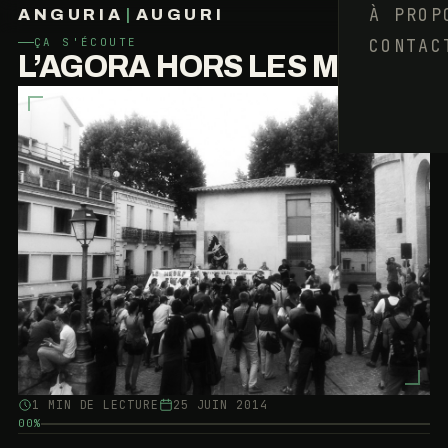
À PROP
ANGURIA
|
AUGURI
CONTAC
ÇA S'ÉCOUTE
FRANÇOIS BARAIZE
L’AGORA HORS LES MURS
1 MIN DE LECTURE
25 JUIN 2014
00%