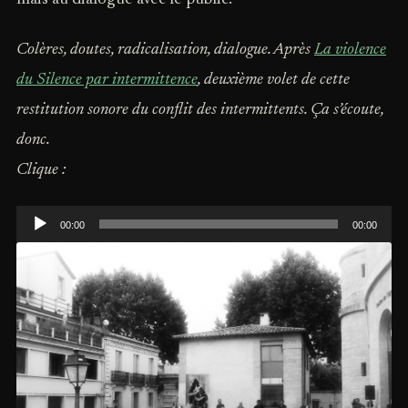
Colères, doutes, radicalisation, dialogue. Après
La violence
du Silence par intermittence
, d
euxième volet de cette
restitution sonore du conflit des intermittents. Ça s’écoute,
donc.
Clique :
Lecteur
00:00
00:00
audio