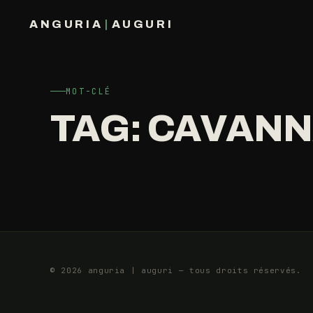
ANGURIA
|
AUGURI
DE
QUI
FRANÇOIS BARAIZE
?
LES
MOT-CLÉ
RITALS
TAG:
CAVANN
30
5
JANVIER
MIN
2014
© 2026 anguria | auguri — tous droits réservés.