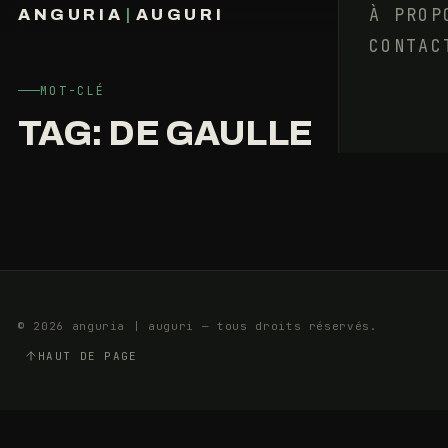
DE
À PROP
ANGURIA
|
AUGURI
L’HISTOIRE
CONTAC
FRANÇOIS BARAIZE
MAL
ASSIMILÉE)
MOT-CLÉ
TAG:
DE GAULLE
6
4
MAI
MIN
2015
© 2026 anguria | auguri — tous droits réservés.
HAUT DE PAGE