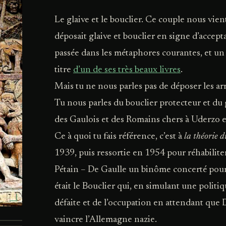
Le glaive et le bouclier. Ce couple nous vient
déposait glaive et bouclier en signe d’accepta
passée dans les métaphores courantes, et un 
titre
d’un de ses très beaux livres
.
Mais tu ne nous parles pas de déposer les arm
Tu nous parles du bouclier protecteur et du g
des Gaulois et des Romains chers à Uderzo 
Ce à quoi tu fais référence, c’est à
la théorie d
1939, puis ressortie en 1954 pour réhabiliter
Pétain – De Gaulle un binôme concerté pour p
était le Bouclier qui, en simulant une politiqu
défaite et de l’occupation en attendant que D
vaincre l’Allemagne nazie.