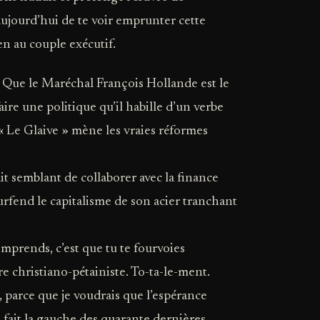
aujourd’hui de te voir emprunter cette
en au couple exécutif.
 ? Que le Maréchal François Hollande est le
faire une politique qu’il habille d’un verbe
« Le Glaive » mène les vraies réformes
it semblant de collaborer avec la finance
fend le capitalisme de son acier tranchant
omprends, c’est que tu te fourvoies
e christiano-pétainiste. To-ta-le-ment.
 parce que je voudrais que l’espérance
a fait la gauche des quarante dernières