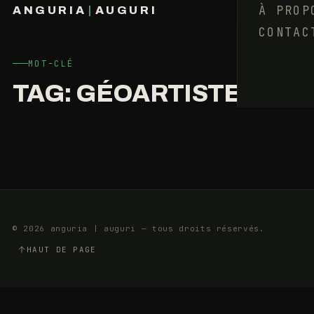
STREET-
À PROP
ANGURIA
|
AUGURI
ART
CONTAC
FRANÇOIS BARAIZE
PREND
L’ALTERNATIVE
MOT-CLÉ
TAG:
GÉOARTISTE
22
14
SEPTEMBRE
MIN
2017
© 2026 anguria | auguri — tous droits réservés.
HAUT DE PAGE