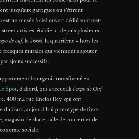
ouristes traversent les boulevards pour se
ent jusqu’aux garrigues ou s’étirent
u est un musée à ciel ouvert dédié au street-
street-artistes, établie ici depuis plusieurs
expo de ouf
, la #666, la quatrième « hors les
e fresques murales qui viennent s’ajouter
par ajouts successifs.
 appartement bourgeois transformé en
Le Spot
, d’abord, qui a accueilli
l’expo de Ouf
aire. 400 m2 rue Enclos Rey, qui ont
 du Gard, aujourd’hui prototype de tiers-
e, magasin de skate, salle de concert et de
économie sociale.