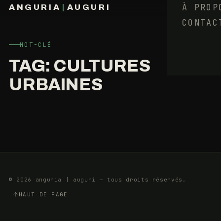
NÎMES,
À PROP
ANGURIA
|
AUGURI
LE
CONTAC
FRANÇOIS BARAIZE
STREET-
ART
PREND
MOT-CLÉ
L’ALTERNATIVE
TAG:
CULTURES
URBAINES
22
14
SEPTEMBRE
MIN
2017
© 2026 anguria | auguri — tous droits réservés.
HAUT DE PAGE