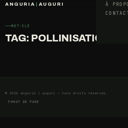
ET
À PROP
ANGURIA
|
AUGURI
LA
CONTAC
FRANÇOIS BARAIZE
PARTICIPATION
GOUVERNEMENTALE
MOT-CLÉ
TAG:
POLLINISATION
26
4
FÉVRIER
MIN
2014
© 2026 anguria | auguri — tous droits réservés.
HAUT DE PAGE