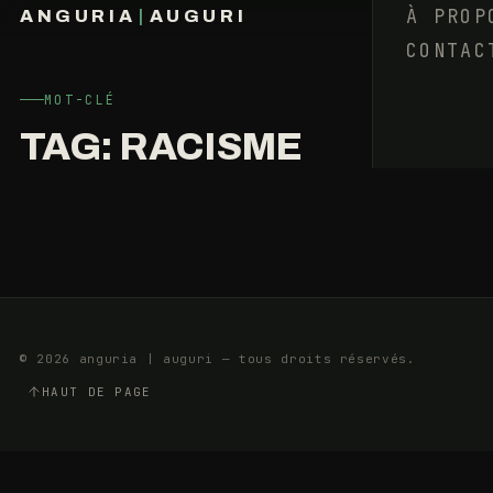
QUI
À PROP
ANGURIA
|
AUGURI
?
CONTAC
FRANÇOIS BARAIZE
LES
RITALS
MOT-CLÉ
TAG:
RACISME
30
5
JANVIER
MIN
2014
© 2026 anguria | auguri — tous droits réservés.
HAUT DE PAGE