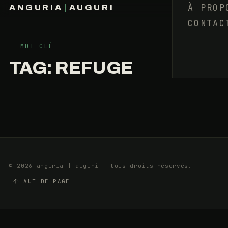
AUSSI
À PROP
ANGURIA
|
AUGURI
SOUTENEZ
CONTAC
FRANÇOIS BARAIZE
LE
REFUGE
MOT-CLÉ
TAG:
REFUGE
14
1
MAI
MIN
2013
© 2026 anguria | auguri — tous droits réservés.
HAUT DE PAGE