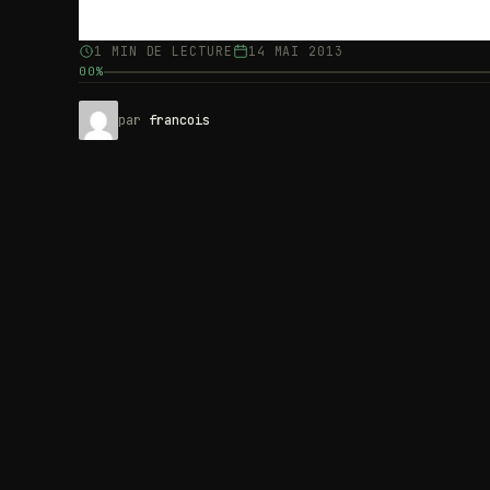
1 MIN DE LECTURE
14 MAI 2013
00%
par
francois