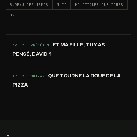
BUREAU DES TEMPS
NUIT
POLITIQUES PUBLIQUES
UNE
ET MA FILLE, TU Y AS
ARTICLE PRÉCÉDENT
PENSÉ, DAVID ?
QUE TOURNE LA ROUE DE LA
ARTICLE SUIVANT
GEORGES
PIZZA
FRÊCHE
EST
MORT.
LE
TEMPS
DE
AU
L’INSTRUMENTALISATION
CUISINE-
PRINTEMPS,
DE
FUSION
LE
L’ART
DANS
GINKGO