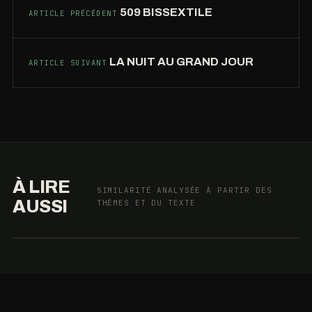
509 BISSEXTILE
ARTICLE PRÉCÉDENT
LA NUIT AU GRAND JOUR
ARTICLE SUIVANT
LA
NUIT
AU
LES
509
GRAND
À LIRE
SIMILARITÉ ANALYSÉE À PARTIR DES
RITALS
BISSEXTILE
JOUR
AUSSI
THÈMES ET DU TEXTE
96%
96%
96%
PROCHE
PROCHE
PROCHE