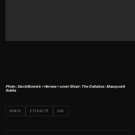
Photo : David Bowie’s « Heroes » cover Shoot : The Outtakes : Masayoshi
Sukita
BOWIE
ÉTERNITÉ
UNE