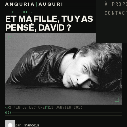
À PROP
ANGURIA
|
AUGURI
CONTAC
DE QUOI ?
FRANÇOIS BARAIZE
ET MA FILLE, TU Y AS
PENSÉ, DAVID ?
2 MIN DE LECTURE
11 JANVIER 2016
00%
par
francois