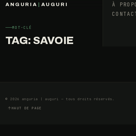
QUI
À PROP
ANGURIA
|
AUGURI
?
CONTAC
FRANÇOIS BARAIZE
LES
RITALS
MOT-CLÉ
TAG:
SAVOIE
30
5
JANVIER
MIN
2014
© 2026 anguria | auguri — tous droits réservés.
HAUT DE PAGE