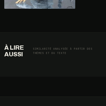
À LIRE
SIMILARITÉ ANALYSÉE À PARTIR DES
AUSSI
THÈMES ET DU TEXTE
L’ÉQUATION
PERSONNULLE