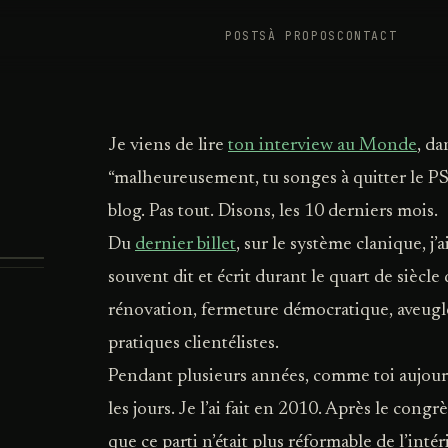
POSTS
À PROPOS
CONTACT
Je viens de lire
ton interview au Monde
, da
“malheureusement, tu songes à quitter le PS p
blog. Pas tout. Disons, les 10 derniers mois.
Du
dernier billet
, sur le système clanique, j’
souvent dit et écrit durant le quart de siècle
rénovation, fermeture démocratique, aveugle
pratiques clientélistes.
Pendant plusieurs années, comme toi aujourd’
les jours. Je l’ai fait en 2010. Après le congr
que ce parti n’était plus réformable de l’intéri