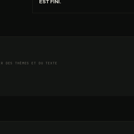
EST FINI.
D’OÙ
:
ÇA
PARLE
IR DES THÈMES ET DU TEXTE
73%
PROCHE