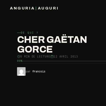
ANGURIA
|
AUGURI
FRANÇOIS BARAIZE
DE QUI ?
CHER GAËTAN
GORCE
5 MIN DE LECTURE
12 AVRIL 2013
00%
par
francois