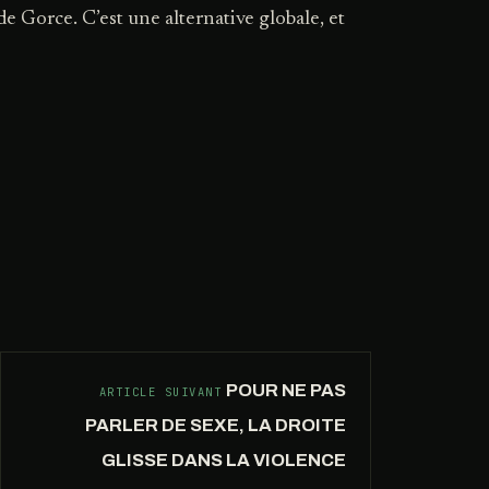
e Gorce. C’est une alternative globale, et
LA
6°
RÉPUBLIQUE
DE
MÉLENCHON
EST
POUR NE PAS
ARTICLE SUIVANT
À
LA
PARLER DE SEXE, LA DROITE
RÉPUBLIQUE
CE
GLISSE DANS LA VIOLENCE
QUE