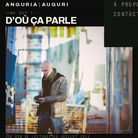
À PROP
ANGURIA
|
AUGURI
CONTAC
DE QUI ?
FRANÇOIS BARAIZE
D’OÙ ÇA PARLE
8 MIN DE LECTURE
10 JUILLET 2012