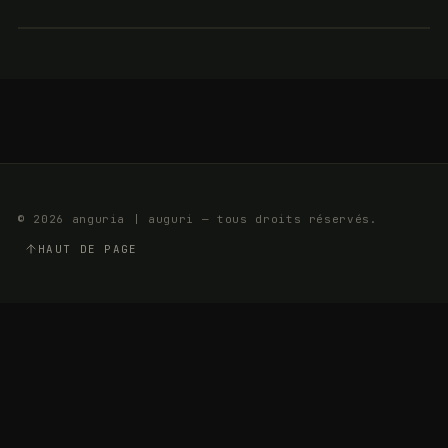
PROCHE
PROCHE
PROCHE
C
© 2026 anguria | auguri — tous droits réservés.
HAUT DE PAGE