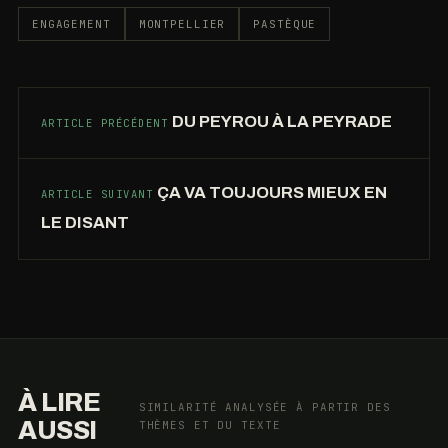
ENGAGEMENT
MONTPELLIER
PASTÈQUE
DU PEYROU À LA PEYRADE
ARTICLE PRÉCÉDENT
ÇA VA TOUJOURS MIEUX EN
ARTICLE SUIVANT
LE DISANT
L’ABEILLE,
LE
ROMANTISME
POLITIQUE,
DE
ET
L’ÉCOLOGIE
LA
CHER
POLITIQUE
PARTICIPATION
GAËTAN
DE
À LIRE
SIMILARITÉ ANALYSÉE À PARTIR DES
GOUVERNEMENTALE
GORCE
MASSE
AUSSI
THÈMES ET DU TEXTE
96%
80%
70%